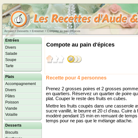
Accueil
> Desserts >
Entremet
> Compote au pain d'épices
Entrées
Compote au pain d'épices
Divers
Salade
Soupe
Tarte
Plats
Recette pour 4 personnes
Accompagnement
Prenez 2 grosses poires et 2 grosses pomme
Divers
en quartiers. Réservez un quartier de poire qui
Pâtes
plat. Couper le reste des fruits en cubes.
Poisson
Mettre les fruits coupés dans une casserole a
Viande
sucre vanillé, le beurre et 20 cl d'eau. Cuire à 
Volaille
modéré pendant 15 min en remuant de temps
temps pour ne pas que le mélange attache.
Desserts
Biscuits